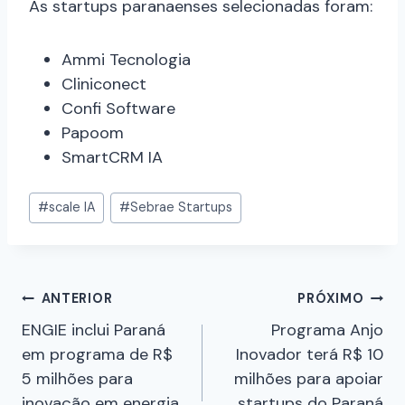
As startups paranaenses selecionadas foram:
Ammi Tecnologia
Cliniconect
Confi Software
Papoom
SmartCRM IA
#
scale IA
#
Sebrae Startups
ANTERIOR
PRÓXIMO
ENGIE inclui Paraná
Programa Anjo
em programa de R$
Inovador terá R$ 10
5 milhões para
milhões para apoiar
inovação em energia
startups do Paraná