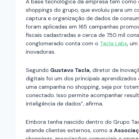
A base tecnológica da empresa tem como
shoppings do grupo, que evoluiu para um c
captura e organização de dados de consum
foram aplicadas em 165 campanhas promoci
fiscais cadastradas e cerca de 750 mil con
conglomerado conta com o
Tacla Labs
, um
inovadoras.
Segundo
Gustavo Tacla,
diretor de Inovaçã
digitais foi um dos principais aprendizado
uma campanha no shopping, seja por totem, 
conectado. Isso permite acompanhar resul
inteligência de dados”, afirma.
Embora tenha nascido dentro do Grupo Tacl
atende clientes externos, como a
Associaç
shoppings, associações comerciais e operaç