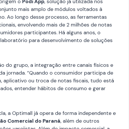
 origem o
Podi App
, solução já utilizada nos
onjunto mais amplo de módulos voltados à
o. Ao longo desse processo, as ferramentas
onais, envolvendo mais de 2 milhões de notas
sumidores participantes. Há alguns anos, o
 laboratório para desenvolvimento de soluções
o do grupo, a integração entre canais físicos e
s da jornada. “Quando o consumidor participa de
aplicativo ou troca de notas fiscais, tudo está
tados, entender hábitos de consumo e gerar
a, a Optimall já opera de forma independente e
ão Comercial do Paraná
, além de outros
ões varejistas. Além do impacto comercial, a