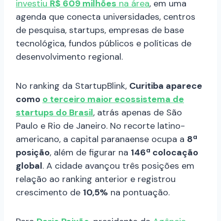
investiu
R$ 609 milhões
na área
, em uma
agenda que conecta universidades, centros
de pesquisa, startups, empresas de base
tecnológica, fundos públicos e políticas de
desenvolvimento regional.
No ranking da StartupBlink,
Curitiba aparece
como
o terceiro maior ecossistema de
startups do Brasil
, atrás apenas de São
Paulo e Rio de Janeiro. No recorte latino-
americano, a capital paranaense ocupa a
8ª
posição
, além de figurar na
146ª colocação
global
. A cidade avançou três posições em
relação ao ranking anterior e registrou
crescimento de
10,5%
na pontuação.