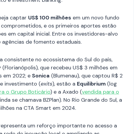
neja captar
US$ 100 milhões
em um novo fundo
m comprometidos, e os primeiros aportes estão
s em capital inicial. Entre os investidores-alvo
e agências de fomento estaduais.
ma consistente no ecossistema do Sul do país,
y
(Florianópolis), que recebeu US$ 3 milhões em
es em 2022; e
Sonica
(Blumenau), que captou R$ 2
e investimento (
exits
), estão a
Equilibrium
(log
a o Grupo Boticário
) e a Axado (
vendida para o
inda se chamava BZPlan). No Rio Grande do Sul, a
ilhões na CTA Smart em 2024.
 representa um reforço importante no acesso a
 a rede de inovação local e ampliando as