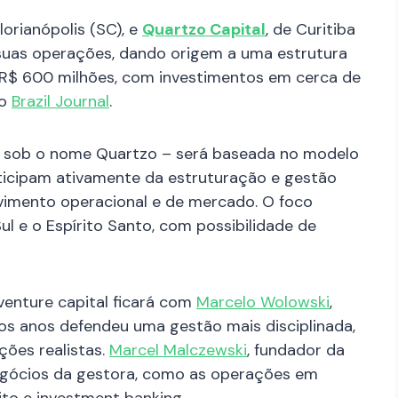
Florianópolis (SC), e
Quartzo Capital
, de Curitiba
suas operações, dando origem a uma estrutura
e R$ 600 milhões, com investimentos em cerca de
lo
Brazil Journal
.
rá sob o nome Quartzo – será baseada no modelo
articipam ativamente da estruturação e gestão
lvimento operacional e de mercado. O foco
ul e o Espírito Santo, com possibilidade de
enture capital ficará com
Marcelo Wolowski
,
mos anos defendeu uma gestão mais disciplinada,
ções realistas.
Marcel Malczewski
, fundador da
negócios da gestora, como as operações em
dito e investment banking.